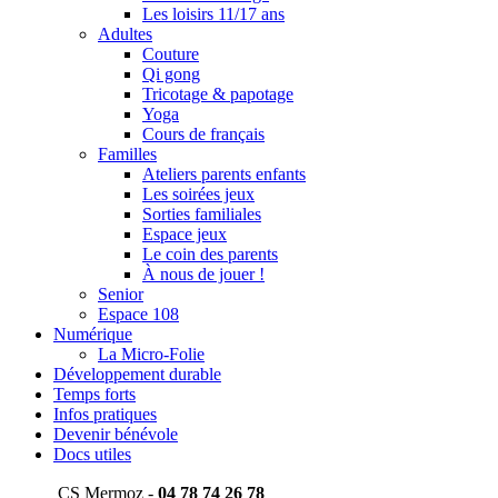
Les loisirs 11/17 ans
Adultes
Couture
Qi gong
Tricotage & papotage
Yoga
Cours de français
Familles
Ateliers parents enfants
Les soirées jeux
Sorties familiales
Espace jeux
Le coin des parents
À nous de jouer !
Senior
Espace 108
Numérique
La Micro-Folie
Développement durable
Temps forts
Infos pratiques
Devenir bénévole
Docs utiles
CS Mermoz -
04 78 74 26 78