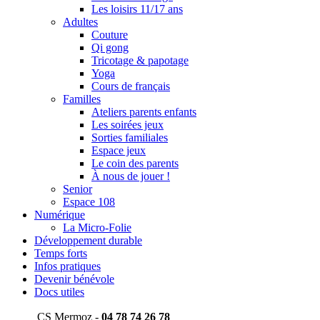
Les loisirs 11/17 ans
Adultes
Couture
Qi gong
Tricotage & papotage
Yoga
Cours de français
Familles
Ateliers parents enfants
Les soirées jeux
Sorties familiales
Espace jeux
Le coin des parents
À nous de jouer !
Senior
Espace 108
Numérique
La Micro-Folie
Développement durable
Temps forts
Infos pratiques
Devenir bénévole
Docs utiles
CS Mermoz -
04 78 74 26 78